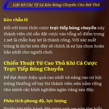
Liệt Kê Các Tỷ Lệ Kèo Bóng Chuyền Cho Bét Thủ
Kèo chẵn lẻ
Đối với hình thức cược
trực tiếp bóng chuyền
này
thành viên chỉ cần đặt cược vào tổng số điểm trong
1 set là chẵn hay let là thành công. Với xác suất
trúng là 50/50 nên đây sẽ chính là sự lựa chọn hoàn
hảo nhất cho người chơi.
Chiến Thuật Từ Cao Thủ Khi Cá Cược
Trực Tiếp Bóng Chuyền
Để đạt được hiệu quả cao nhất và nâng cao cơ hội
trúng thưởng về tay thì thành viên nên nắm vững
cho mình các kinh nghiệm ngàn vàng sau đây.
Phân tích phong độ, lực lượng
Trước khi tiến hành đặt cược anh em nên tìm hiểu