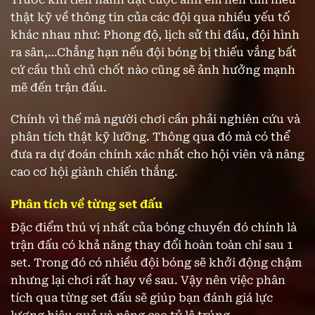
thật kỹ về thông tin của các đội qua nhiều yếu tố
khác nhau như: Phong độ, lịch sử thi đấu, đội hình
ra sân,…Chẳng hạn nếu đội bóng bị thiếu vắng bất
cứ cầu thủ chủ chốt nào cũng sẽ ảnh hưởng mạnh
mẽ đến trận đấu.
Chính vì thế mà người chơi cần phải nghiên cứu và
phân tích thật kỹ lưỡng. Thông qua đó mà có thể
đưa ra dự đoán chính xác nhất cho hội viên và nâng
cao cơ hội giành chiến thắng.
Phân tích về từng set đấu
Đặc điểm thú vị nhất của bóng chuyền đó chính là
trận đấu có khả năng thay đổi hoàn toàn chỉ sau 1
set. Trong đó có nhiều đội bóng sẽ khởi động chậm
nhưng lại chơi rất hay về sau. Vậy nên việc phân
tích qua từng set đấu sẽ giúp bạn đánh giá lực