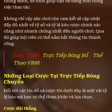
thông minh, dễ nhìn giúp bạn dễ dàng hơn trong
việc thao tác.
Không chỉ vậy sân chơi còn cam kết sẽ cập nhật
đầy đủ nhất về tỷ số và tỷ lệ kèo cược chính xác
cũng như nhanh chóng nhất đến người chơi. Qua
đó giúp hội viên có thể nắm bắt thông tin thành
công.
Xem Thêm:
Trực Tiếp Bóng Rổ
/
Thể
Thao VB88
Những Loại Cược Tại Trực Tiếp Bóng
Chuyền
Đối với các tín đồ cá cược thì dưới đây là một vài tỷ
lệ kèo mà bạn có thể tham khảo và lựa chọn.
Cược đội thắng