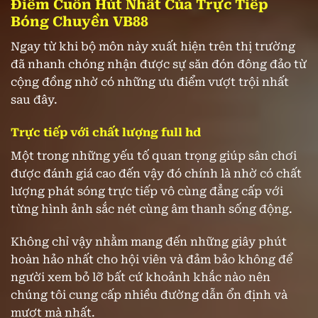
Điểm Cuốn Hút Nhất Của Trực Tiếp
Bóng Chuyền VB88
Ngay từ khi bộ môn này xuất hiện trên thị trường
đã nhanh chóng nhận được sự săn đón đông đảo từ
cộng đồng nhờ có những ưu điểm vượt trội nhất
sau đây.
Trực tiếp với chất lượng full hd
Một trong những yếu tố quan trọng giúp sân chơi
được đánh giá cao đến vậy đó chính là nhờ có chất
lượng phát sóng trực tiếp vô cùng đẳng cấp với
từng hình ảnh sắc nét cùng âm thanh sống động.
Không chỉ vậy nhằm mang đến những giây phút
hoàn hảo nhất cho hội viên và đảm bảo không để
người xem bỏ lỡ bất cứ khoảnh khắc nào nên
chúng tôi cung cấp nhiều đường dẫn ổn định và
mượt mà nhất.