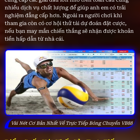
nhiều dịch vụ chất lượng để giúp anh em có trải
nghiệm đẳng cấp hơn. Ngoài ra người chơi khi
tham gia còn có cơ hội thử tài dự đoán đặt cược,
nếu bạn may mắn chiến thắng sẽ nhận được khoản
tiền hấp dẫn từ nhà cái.
Vài Nét Cơ Bản Nhất Về Trực Tiếp Bóng Chuyền VB88