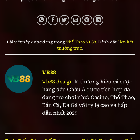
Bài viết này được đăng trong
Thể Thao VB88
. Đánh dấu
liên kết
thường trực
.
VB88
Vb88.design
là thương hiệu cá cược
hàng đầu Châu Á được tích hợp đa
dạng trò chơi như: Casino, Thể Thao,
Bắn Cá, Đá Gà với tỷ lệ cao và hấp
dẫn nhất 2025