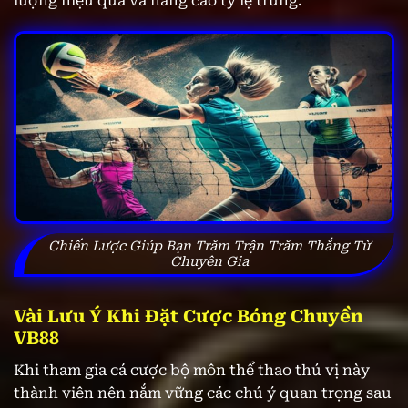
lượng hiệu quả và nâng cao tỷ lệ trúng.
Chiến Lược Giúp Bạn Trăm Trận Trăm Thắng Từ
Chuyên Gia
Vài Lưu Ý Khi Đặt Cược Bóng Chuyền
VB88
Khi tham gia cá cược bộ môn thể thao thú vị này
thành viên nên nắm vững các chú ý quan trọng sau