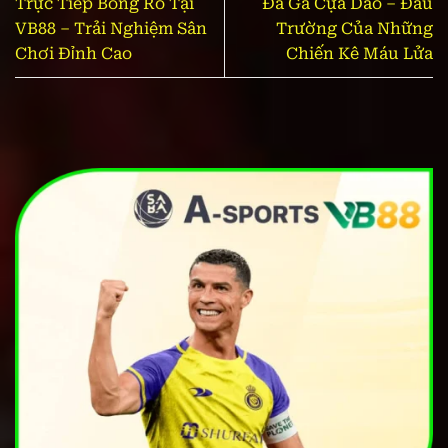
Trực Tiếp Bóng Rổ Tại
Đá Gà Cựa Dao – Đấu
VB88 – Trải Nghiệm Sân
Trường Của Những
Chơi Đỉnh Cao
Chiến Kê Máu Lửa