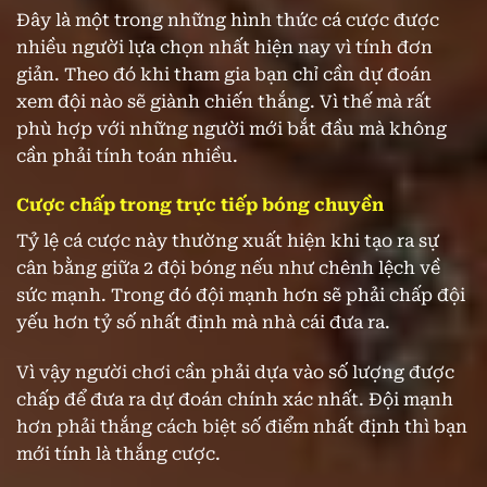
Đây là một trong những hình thức cá cược được
nhiều người lựa chọn nhất hiện nay vì tính đơn
giản. Theo đó khi tham gia bạn chỉ cần dự đoán
xem đội nào sẽ giành chiến thắng. Vì thế mà rất
phù hợp với những người mới bắt đầu mà không
cần phải tính toán nhiều.
Cược chấp trong trực tiếp bóng chuyền
Tỷ lệ cá cược này thường xuất hiện khi tạo ra sự
cân bằng giữa 2 đội bóng nếu như chênh lệch về
sức mạnh. Trong đó đội mạnh hơn sẽ phải chấp đội
yếu hơn tỷ số nhất định mà nhà cái đưa ra.
Vì vậy người chơi cần phải dựa vào số lượng được
chấp để đưa ra dự đoán chính xác nhất. Đội mạnh
hơn phải thắng cách biệt số điểm nhất định thì bạn
mới tính là thắng cược.