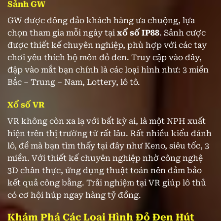
Sảnh GW
GW được đông đảo khách hàng ưa chuộng, lựa
chọn tham gia mỗi ngày tại
xổ số IP88
. Sảnh cược
được thiết kế chuyên nghiệp, phù hợp với các tay
chơi yêu thích bộ môn đỏ đen. Truy cập vào đây,
đập vào mắt bạn chính là các loại hình như: 3 miền
Bắc – Trung – Nam, Lottery, lô tô.
Xổ số VR
VR không còn xa lạ với bất kỳ ai, là một NPH xuất
hiện trên thị trường từ rất lâu. Rất nhiều kiểu đánh
lô, đề mà bạn tìm thấy tại đây như Keno, siêu tốc, 3
miền. Với thiết kế chuyên nghiệp nhờ công nghệ
3D chân thực, ứng dụng thuật toán nên đảm bảo
kết quả công bằng. Trải nghiệm tại VR giúp lô thủ
có cơ hội húp ngay hàng tỷ đồng.
Khám Phá Các Loại Hình Đỏ Đen Hút