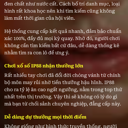
đen chất như nước cất. Cách bố trí danh mục, loại
hình rất khoa học nên khi tìm kiếm cũng không
làm mất thời gian của hội viên.
Hệ thống cung cấp kết quả nhanh, đảm bảo chuẩn
xác 100%, đầy đủ mọi kỳ quay. Nhờ đó, người chơi
không cần tìm kiếm bất cứ đâu, dễ dàng thống kê
nhằm tìm ra con lô đề ưng ý.
Chơi xổ số IP88 nhận thưởng lớn
Rất nhiều tay chơi đã đổi đời chóng vánh từ chính
bộ môn may rủi nhờ tiền thưởng hậu hĩnh. IP88
cho ra tỷ lệ ăn cao ngất ngưởng, nằm trong top thứ
nhất trên thị trường. Vậy thì sẽ không có lý do gì
mà bạn từ chối sảnh chuyên nghiệp, đẳng cấp này.
Dễ dàng dự thưởng mọi thời điểm
Không giống như hình thức truyền thống, người