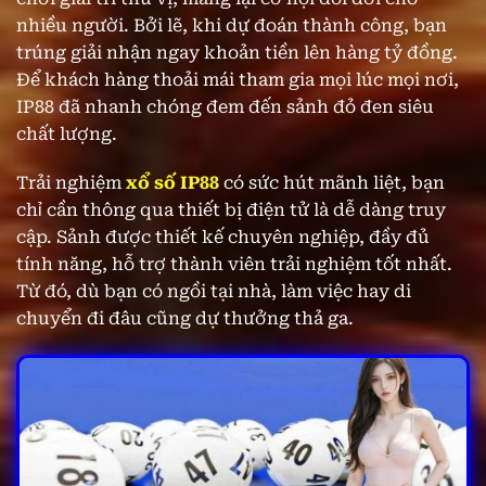
nhiều người. Bởi lẽ, khi dự đoán thành công, bạn
trúng giải nhận ngay khoản tiền lên hàng tỷ đồng.
Để khách hàng thoải mái tham gia mọi lúc mọi nơi,
IP88 đã nhanh chóng đem đến sảnh đỏ đen siêu
chất lượng.
Trải nghiệm
xổ số IP88
có sức hút mãnh liệt, bạn
chỉ cần thông qua thiết bị điện tử là dễ dàng truy
cập. Sảnh được thiết kế chuyên nghiệp, đầy đủ
tính năng, hỗ trợ thành viên trải nghiệm tốt nhất.
Từ đó, dù bạn có ngồi tại nhà, làm việc hay di
chuyển đi đâu cũng dự thưởng thả ga.