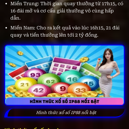
Miền Trung: Thời gian quay thưởng từ 17h15, có
16 đài mở và cơ cấu giải thưởng vô cùng hấp
dẫn.
Miền Nam: Cho ra kết quả vào lúc 16h15, 21 đài
quay và tiền thưởng lên tới 2 tỷ đồng.
Hình thức xổ số IP88 nổi bật