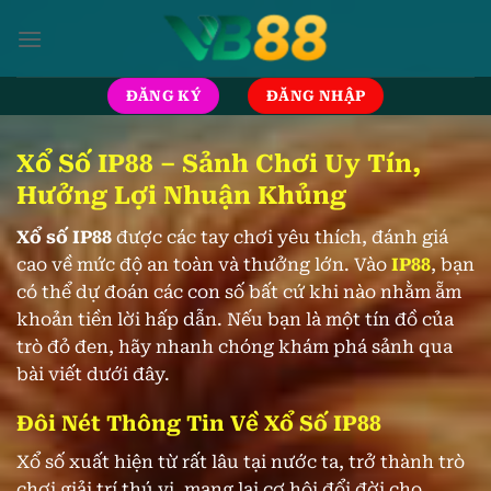
Bỏ
qua
nội
dung
ĐĂNG KÝ
ĐĂNG NHẬP
Xổ Số IP88 – Sảnh Chơi Uy Tín,
Hưởng Lợi Nhuận Khủng
Xổ số IP88
được các tay chơi yêu thích, đánh giá
cao về mức độ an toàn và thưởng lớn. Vào
IP88
, bạn
có thể dự đoán các con số bất cứ khi nào nhằm ẵm
khoản tiền lời hấp dẫn. Nếu bạn là một tín đồ của
trò đỏ đen, hãy nhanh chóng khám phá sảnh qua
bài viết dưới đây.
Đôi Nét Thông Tin Về Xổ Số IP88
Xổ số xuất hiện từ rất lâu tại nước ta, trở thành trò
chơi giải trí thú vị, mang lại cơ hội đổi đời cho