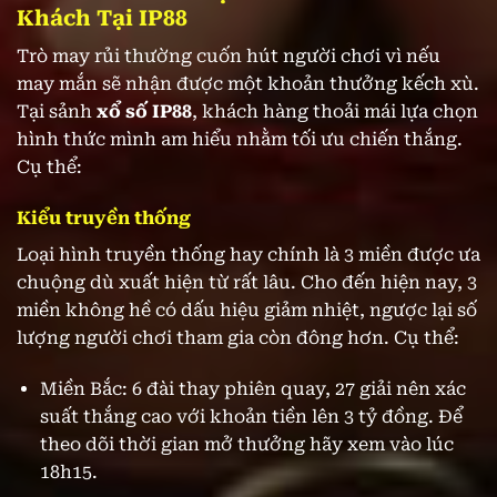
Khách Tại IP88
Trò may rủi thường cuốn hút người chơi vì nếu
may mắn sẽ nhận được một khoản thưởng kếch xù.
Tại sảnh
xổ số IP88
, khách hàng thoải mái lựa chọn
hình thức mình am hiểu nhằm tối ưu chiến thắng.
Cụ thể:
Kiểu truyền thống
Loại hình truyền thống hay chính là 3 miền được ưa
chuộng dù xuất hiện từ rất lâu. Cho đến hiện nay, 3
miền không hề có dấu hiệu giảm nhiệt, ngược lại số
lượng người chơi tham gia còn đông hơn. Cụ thể:
Miền Bắc: 6 đài thay phiên quay, 27 giải nên xác
suất thắng cao với khoản tiền lên 3 tỷ đồng. Để
theo dõi thời gian mở thưởng hãy xem vào lúc
18h15.