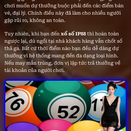
chơi muốn dự thưởng buộc phải đến các điểm bán
vé, đại lý. Chính điều này đã làm cho nhiều người
gặp rủi ro, không an toàn.
Tuy nhiên, khi bạn đến
xổ số IP88
thì hoàn toàn
ngược lại, dù ngồi tại nhà khách hàng vẫn chốt số
thả ga. Bất cứ thời điểm nào bạn đều dễ dàng dự
thưởng vì hệ thống mang đến đa dạng loại hình.
Nếu may mắn trúng, đơn vị lập tức trả thưởng về
tài khoản của người chơi.