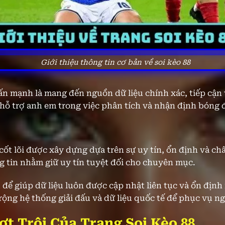
Giới thiệu thông tin cơ bản về soi kèo 88
ấn mạnh là mang đến nguồn dữ liệu chính xác, tiếp cận
c hỗ trợ anh em trong việc phân tích và nhận định bóng 
 cốt lõi được xây dựng dựa trên sự uy tín, ổn định và c
g tin nhằm giữ uy tín tuyệt đối cho chuyên mục.
 để giúp dữ liệu luôn được cập nhật liên tục và ổn địn
ộng hệ thống giải đấu và dữ liệu quốc tế để phục vụ n
t Trội Của Trang Soi Kèo 88