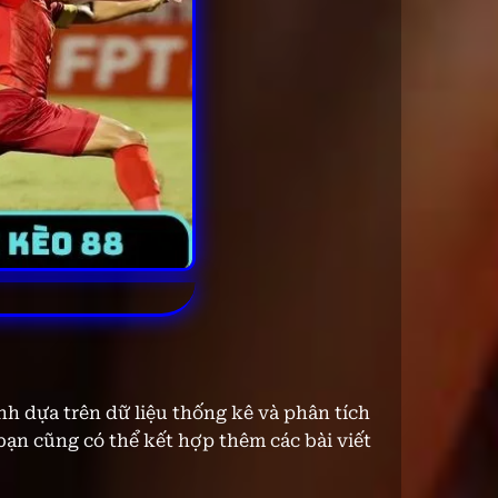
nh dựa trên dữ liệu thống kê và phân tích
bạn cũng có thể kết hợp thêm các bài viết