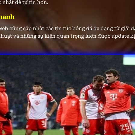
 nhất để tự tin hơn.
nhanh
 web cũng cập nhật các tin tức bóng đá đa dạng từ giải đ
huật và những sự kiện quan trọng luôn được update kịp