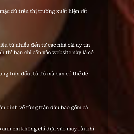
mặc dù trên thị trường xuất hiện rất
ều từ nhiều đến từ các nhà cái uy tín
h thì bạn chỉ cần vào website này là có
rong trận đấu, từ đó mà bạn có thể dễ
ận định về từng trận đấu bao gồm cả
 anh em không chỉ dựa vào may rủi khi