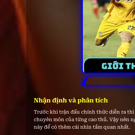
Nhận định và phân tích
Trước khi trận đấu chính thức diễn ra th
chuyên môn của từng cao thủ. Vậy nên ngo
này để có thêm cái nhìn tầm quan nhất.