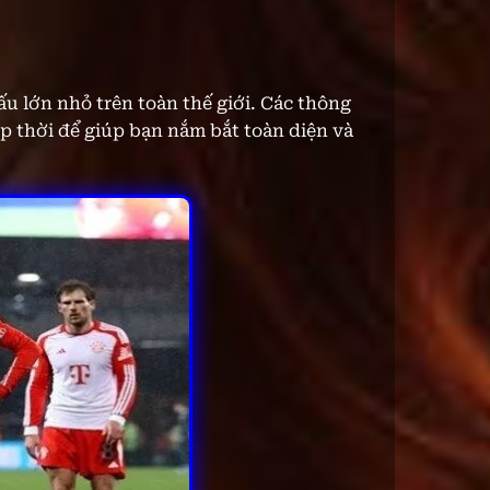
ấu lớn nhỏ trên toàn thế giới. Các thông
 thời để giúp bạn nắm bắt toàn diện và