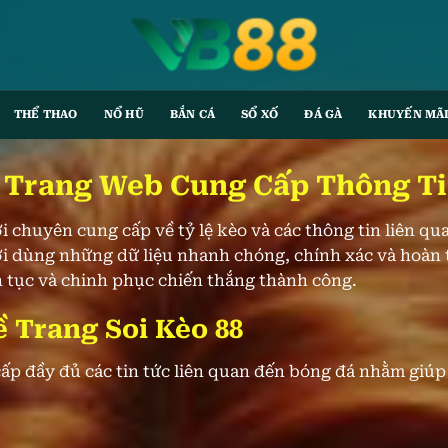
THỂ THAO
NỔ HŨ
BẮN CÁ
SỔ XỐ
ĐÁ GÀ
KHUYẾN MÃ
 – Trang Web Cung Cấp Thông T
i chuyên cung cấp về tỷ lệ kèo và các thông tin liên 
 dùng những dữ liệu nhanh chóng, chính xác và hoàn toà
n tục và chinh phục chiến thắng thành công.
 Trang Soi Kèo 88
cấp đầy đủ các tin tức liên quan đến bóng đá nhằm giú