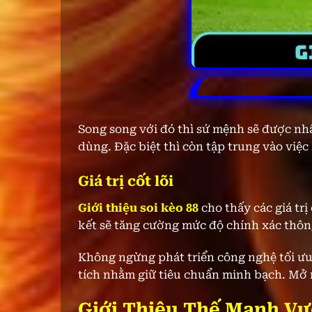
Song song với đó thì sứ mệnh sẽ được nh
dùng. Đặc biệt thì còn tập trung vào việ
Giá trị cốt lõi
Giới thiệu soi kèo 88
cho thấy các giá trị
kết sẽ tăng cường mức độ chính xác thôn
Không ngừng phát triển công nghệ tối ưu
tích nhằm giữ tiêu chuẩn minh bạch. Mở r
Giới Thiệu Thế Mạnh Vượ