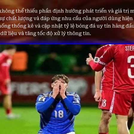
 không thể thiếu phần định hướng phát triển và giá trị
sự chất lượng và đáp ứng nhu cầu của người dùng hiện
hống thống kê và cập nhật tỷ lệ bóng đá uy tín hàng đầ
ữ liệu và tăng tốc độ xử lý thông tin.