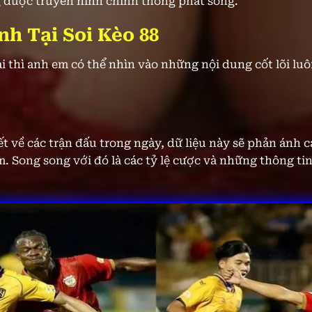
g được truyền hình chính thống phát sóng.
nh Tại Soi Kèo 88
lại thì anh em có thể nhìn vào những nội dung cốt lõi 
t về các trận đấu trong ngày, dữ liệu này sẽ phản ánh 
ểm. Song song với đó là các tỷ lệ cược và những thông t